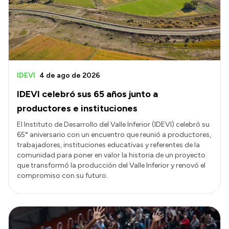
Transparencia
Presupuesto
Boletín Oficial
Compras y licitaciones
IDEVI
4 de ago de 2026
Consulta de expedientes
IDEVI celebró sus 65 años junto a
Consulta de pago a proveedores
productores e instituciones
Convocatorias
El Instituto de Desarrollo del Valle Inferior (IDEVI) celebró su
65° aniversario con un encuentro que reunió a productores,
Intranet
trabajadores, instituciones educativas y referentes de la
Login
comunidad para poner en valor la historia de un proyecto
que transformó la producción del Valle Inferior y renovó el
compromiso con su futuro.