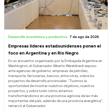
Transparencia
Presupuesto
Boletín Oficial
Compras y licitaciones
Desarrollo económico y productivo
7 de ago de 2026
Consulta de expedientes
Empresas líderes estadounidenses ponen el
Consulta de pago a proveedores
foco en Argentina y en Río Negro
Convocatorias
En un encuentro organizado por la Embajada Argentina en
Washington, el Gobernador Alberto Weretilneck expuso
Intranet
ante agencias de gobierno, empresas de petróleo,
Login
transporte, ferroviarias, bancos, entre otras, sobre los
proyectos de desarrollo provinciales. “Tuvimos la
oportunidad de mostrar nuestros objetivos, nuestros
proyectos, y sobre todo cómo estamos
transformándonos en una provincia agrícola de las más
importantes del país, además de una provincia energética”,
remarcó el Gobernador.