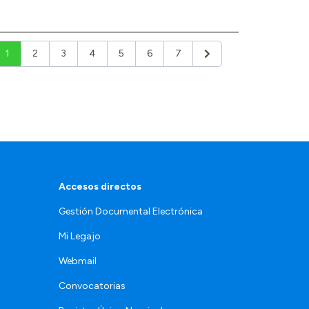
1
2
3
4
5
6
7
Siguiente
Accesos directos
Gestión Documental Electrónica
Mi Legajo
Webmail
Convocatorias