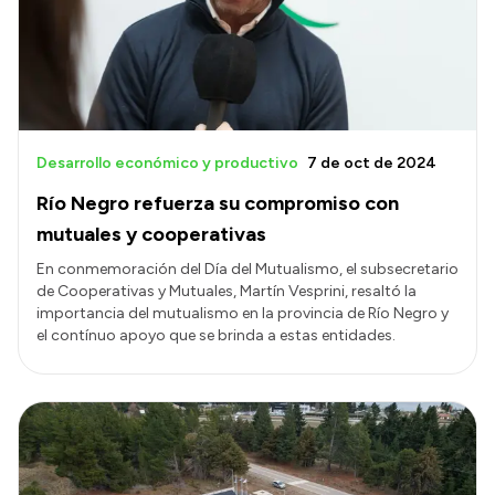
Transparencia
Presupuesto
Boletín Oficial
Compras y licitaciones
Desarrollo económico y productivo
7 de oct de 2024
Consulta de expedientes
Río Negro refuerza su compromiso con
Consulta de pago a proveedores
mutuales y cooperativas
Convocatorias
En conmemoración del Día del Mutualismo, el subsecretario
de Cooperativas y Mutuales, Martín Vesprini, resaltó la
Intranet
importancia del mutualismo en la provincia de Río Negro y
Login
el contínuo apoyo que se brinda a estas entidades.