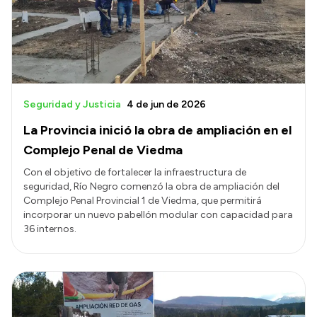
Transparencia
Presupuesto
Boletín Oficial
Compras y licitaciones
Seguridad y Justicia
4 de jun de 2026
Consulta de expedientes
La Provincia inició la obra de ampliación en el
Consulta de pago a proveedores
Complejo Penal de Viedma
Convocatorias
Con el objetivo de fortalecer la infraestructura de
seguridad, Río Negro comenzó la obra de ampliación del
Intranet
Complejo Penal Provincial 1 de Viedma, que permitirá
Login
incorporar un nuevo pabellón modular con capacidad para
36 internos.