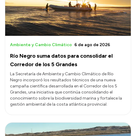
Transparencia
Presupuesto
Boletín Oficial
Compras y licitaciones
Ambiente y Cambio Climático
6 de ago de 2026
Consulta de expedientes
Río Negro suma datos para consolidar el
Consulta de pago a proveedores
Corredor de los 5 Grandes
Convocatorias
La Secretaría de Ambiente y Cambio Climático de Río
Negro incorporó los resultados técnicos de una nueva
Intranet
campaña científica desarrollada en el Corredor de los 5
Login
Grandes, una iniciativa que continúa consolidando el
conocimiento sobre la biodiversidad marina y fortalece la
gestión ambiental de la costa atlántica provincial.