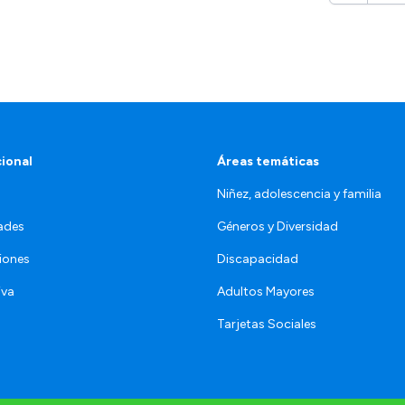
cional
Áreas temáticas
Niñez, adolescencia y familia
ades
Géneros y Diversidad
iones
Discapacidad
iva
Adultos Mayores
Tarjetas Sociales