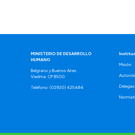
MINISTERIO DE DESARROLLO
Institu
HUMANO
Misión
Belgrano y Buenos Aires.
Autorid
Viedma. CP 8500.
Delegac
Teléfono: (02920) 425484
Normat