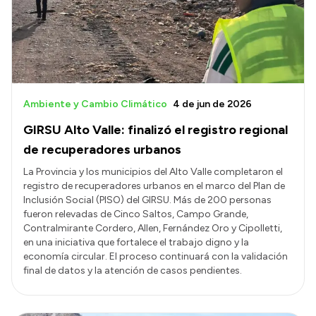
Transparencia
Presupuesto
Boletín Oficial
Compras y licitaciones
Ambiente y Cambio Climático
4 de jun de 2026
Consulta de expedientes
GIRSU Alto Valle: finalizó el registro regional
Consulta de pago a proveedores
de recuperadores urbanos
Convocatorias
La Provincia y los municipios del Alto Valle completaron el
registro de recuperadores urbanos en el marco del Plan de
Intranet
Inclusión Social (PISO) del GIRSU. Más de 200 personas
Login
fueron relevadas de Cinco Saltos, Campo Grande,
Contralmirante Cordero, Allen, Fernández Oro y Cipolletti,
en una iniciativa que fortalece el trabajo digno y la
economía circular. El proceso continuará con la validación
final de datos y la atención de casos pendientes.