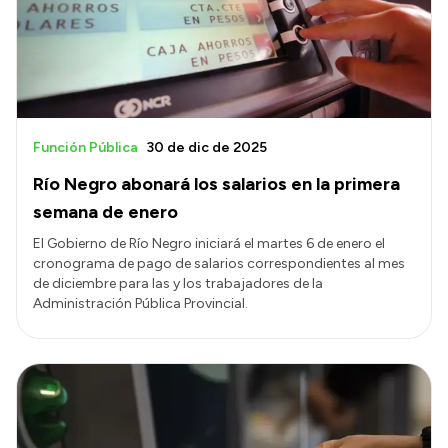
Transparencia
Presupuesto
Boletín Oficial
Compras y licitaciones
Función Pública
30 de dic de 2025
Consulta de expedientes
Río Negro abonará los salarios en la primera
Consulta de pago a proveedores
semana de enero
Convocatorias
El Gobierno de Río Negro iniciará el martes 6 de enero el
cronograma de pago de salarios correspondientes al mes
Intranet
de diciembre para las y los trabajadores de la
Login
Administración Pública Provincial.