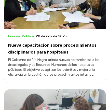
Transparencia
Presupuesto
Boletín Oficial
Compras y licitaciones
Función Pública
20 de nov de 2025
Consulta de expedientes
Nueva capacitación sobre procedimientos
Consulta de pago a proveedores
disciplinarios para hospitales
Convocatorias
El Gobierno de Río Negro brinda nuevas herramientas a las
áreas legales y de Recursos Humanos de los hospitales
Intranet
públicos. El objetivo es agilizar los trámites y mejorar la
Login
eficiencia en la gestión de los procedimientos internos.