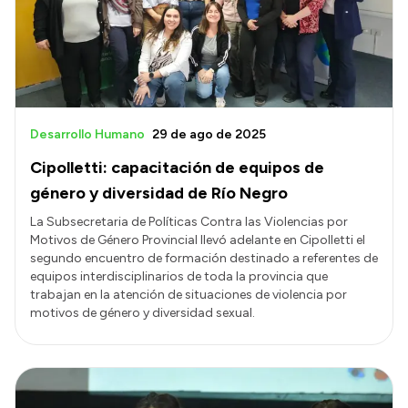
Transparencia
Presupuesto
Boletín Oficial
Compras y licitaciones
Desarrollo Humano
29 de ago de 2025
Consulta de expedientes
Cipolletti: capacitación de equipos de
Consulta de pago a proveedores
género y diversidad de Río Negro
Convocatorias
La Subsecretaria de Políticas Contra las Violencias por
Motivos de Género Provincial llevó adelante en Cipolletti el
Intranet
segundo encuentro de formación destinado a referentes de
Login
equipos interdisciplinarios de toda la provincia que
trabajan en la atención de situaciones de violencia por
motivos de género y diversidad sexual.