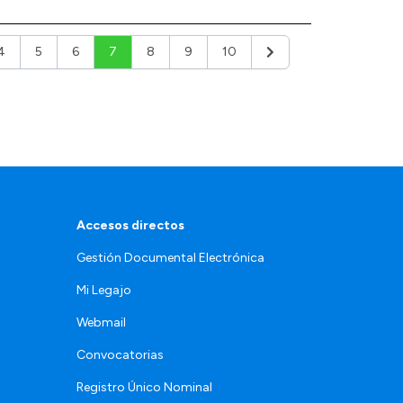
4
5
6
7
8
9
10
r
Siguiente
Accesos directos
Gestión Documental Electrónica
Mi Legajo
Webmail
Convocatorias
Registro Único Nominal