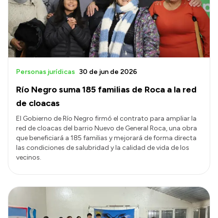
Transparencia
Presupuesto
Boletín Oficial
Compras y licitaciones
Personas jurídicas
30 de jun de 2026
Consulta de expedientes
Río Negro suma 185 familias de Roca a la red
Consulta de pago a proveedores
de cloacas
Convocatorias
El Gobierno de Río Negro firmó el contrato para ampliar la
red de cloacas del barrio Nuevo de General Roca, una obra
Intranet
que beneficiará a 185 familias y mejorará de forma directa
Login
las condiciones de salubridad y la calidad de vida de los
vecinos.