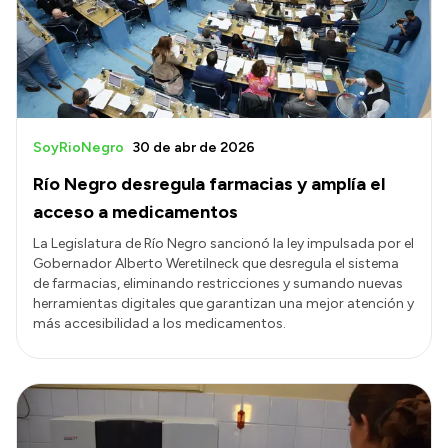
Transparencia
Presupuesto
Boletín Oficial
Compras y licitaciones
SoyRioNegro
30 de abr de 2026
Consulta de expedientes
Río Negro desregula farmacias y amplía el
Consulta de pago a proveedores
acceso a medicamentos
Convocatorias
La Legislatura de Río Negro sancionó la ley impulsada por el
Gobernador Alberto Weretilneck que desregula el sistema
Intranet
de farmacias, eliminando restricciones y sumando nuevas
Login
herramientas digitales que garantizan una mejor atención y
más accesibilidad a los medicamentos.