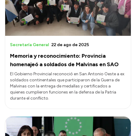
Transparencia
Presupuesto
Boletín Oficial
Compras y licitaciones
Secretaría General
22 de ago de 2025
Consulta de expedientes
Memoria y reconocimiento: Provincia
Consulta de pago a proveedores
homenajeó a soldados de Malvinas en SAO
Convocatorias
El Gobierno Provincial reconoció en San Antonio Oeste a ex
soldados continentales que participaron de la Guerra de
Intranet
Malvinas con la entrega de medallas y certificados a
Login
quienes cumplieron funciones en la defensa de la Patria
durante el conflicto.