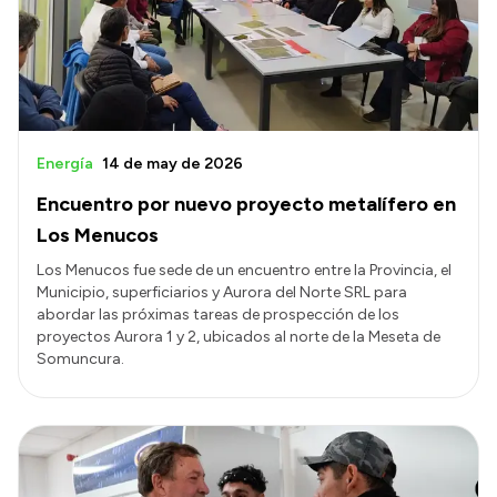
Transparencia
Presupuesto
Boletín Oficial
Compras y licitaciones
Energía
14 de may de 2026
Consulta de expedientes
Encuentro por nuevo proyecto metalífero en
Consulta de pago a proveedores
Los Menucos
Convocatorias
Los Menucos fue sede de un encuentro entre la Provincia, el
Municipio, superficiarios y Aurora del Norte SRL para
Intranet
abordar las próximas tareas de prospección de los
Login
proyectos Aurora 1 y 2, ubicados al norte de la Meseta de
Somuncura.