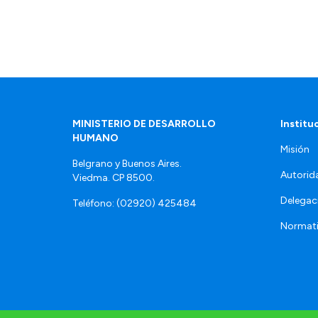
MINISTERIO DE DESARROLLO
Institu
HUMANO
Misión
Belgrano y Buenos Aires.
Autorid
Viedma. CP 8500.
Delegac
Teléfono: (02920) 425484
Normat