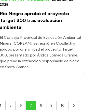
2025
Río Negro aprobó el proyecto
Target 300 tras evaluación
ambiental
El Consejo Provincial de Evaluación Ambiental
Minera (COPEAM) se reunió en Cipolletti y
aprobó por unanimidad el proyecto Target
300, presentado por Áridos Lomada Grande,
que prevé la extracción responsable de hierro
en Sierra Grande.
4
5
6
7
8
9
10
r
Siguiente