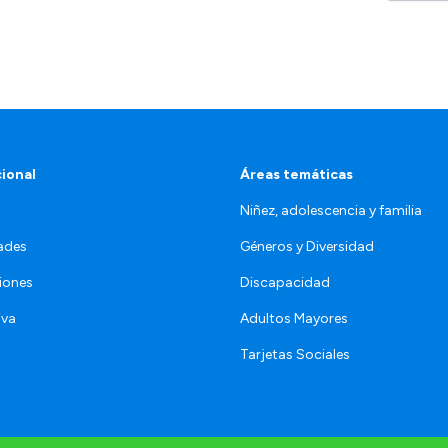
cional
Áreas temáticas
Niñez, adolescencia y familia
ades
Géneros y Diversidad
iones
Discapacidad
iva
Adultos Mayores
Tarjetas Sociales