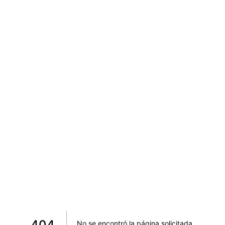
404
No se encontró la página solicitada
.