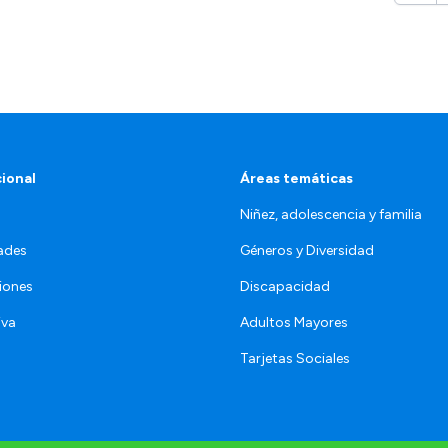
cional
Áreas temáticas
Niñez, adolescencia y familia
ades
Géneros y Diversidad
iones
Discapacidad
iva
Adultos Mayores
Tarjetas Sociales