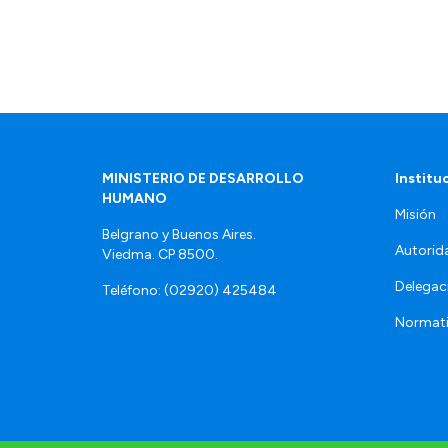
MINISTERIO DE DESARROLLO
Institu
HUMANO
Misión
Belgrano y Buenos Aires.
Autorid
Viedma. CP 8500.
Delegac
Teléfono: (02920) 425484
Normat