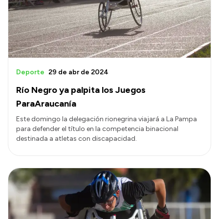
Transparencia
Presupuesto
Boletín Oficial
Compras y licitaciones
Deporte
29 de abr de 2024
Consulta de expedientes
Río Negro ya palpita los Juegos
Consulta de pago a proveedores
ParaAraucanía
Convocatorias
Este domingo la delegación rionegrina viajará a La Pampa
para defender el título en la competencia binacional
Intranet
destinada a atletas con discapacidad.
Login