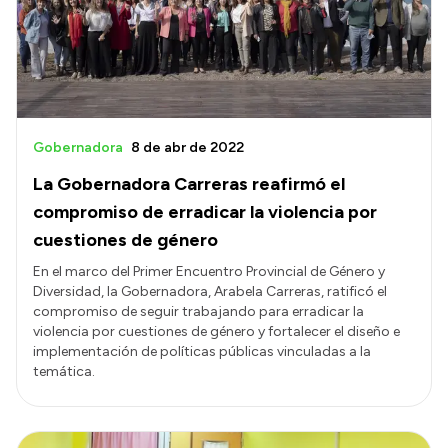
Transparencia
Presupuesto
Boletín Oficial
Compras y licitaciones
Gobernadora
8 de abr de 2022
Consulta de expedientes
La Gobernadora Carreras reafirmó el
Consulta de pago a proveedores
compromiso de erradicar la violencia por
Convocatorias
cuestiones de género
Intranet
En el marco del Primer Encuentro Provincial de Género y
Diversidad, la Gobernadora, Arabela Carreras, ratificó el
Login
compromiso de seguir trabajando para erradicar la
violencia por cuestiones de género y fortalecer el diseño e
implementación de políticas públicas vinculadas a la
temática.