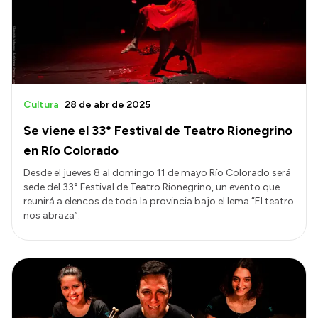
Transparencia
Presupuesto
Boletín Oficial
Compras y licitaciones
Cultura
28 de abr de 2025
Consulta de expedientes
Se viene el 33° Festival de Teatro Rionegrino
Consulta de pago a proveedores
en Río Colorado
Convocatorias
Desde el jueves 8 al domingo 11 de mayo Río Colorado será
sede del 33° Festival de Teatro Rionegrino, un evento que
Intranet
reunirá a elencos de toda la provincia bajo el lema “El teatro
Login
nos abraza”.