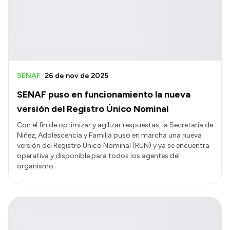
Transparencia
Presupuesto
Boletín Oficial
Compras y licitaciones
SENAF
26 de nov de 2025
Consulta de expedientes
SENAF puso en funcionamiento la nueva
Consulta de pago a proveedores
versión del Registro Único Nominal
Convocatorias
Con el fin de optimizar y agilizar respuestas, la Secretaria de
Niñez, Adolescencia y Familia puso en marcha una nueva
Intranet
versión del Registro Único Nominal (RUN) y ya se encuentra
Login
operativa y disponible para todos los agentes del
organismo.