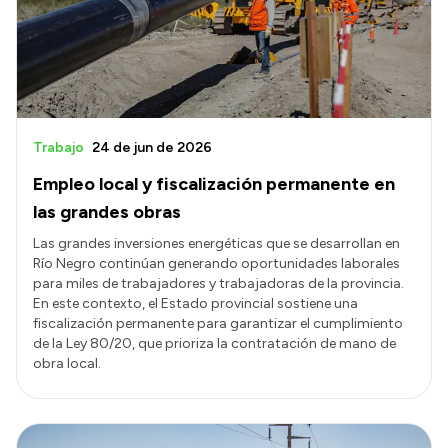
Transparencia
Presupuesto
Boletín Oficial
Compras y licitaciones
Trabajo
24 de jun de 2026
Consulta de expedientes
Empleo local y fiscalización permanente en
Consulta de pago a proveedores
las grandes obras
Convocatorias
Las grandes inversiones energéticas que se desarrollan en
Río Negro continúan generando oportunidades laborales
Intranet
para miles de trabajadores y trabajadoras de la provincia.
Login
En este contexto, el Estado provincial sostiene una
fiscalización permanente para garantizar el cumplimiento
de la Ley 80/20, que prioriza la contratación de mano de
obra local.