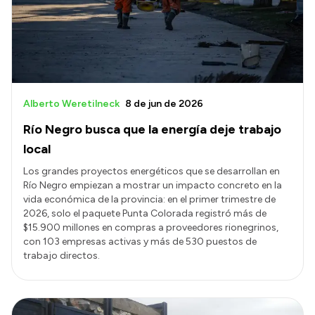
Transparencia
Presupuesto
Boletín Oficial
Compras y licitaciones
Alberto Weretilneck
8 de jun de 2026
Consulta de expedientes
Río Negro busca que la energía deje trabajo
Consulta de pago a proveedores
local
Convocatorias
Los grandes proyectos energéticos que se desarrollan en
Río Negro empiezan a mostrar un impacto concreto en la
Intranet
vida económica de la provincia: en el primer trimestre de
Login
2026, solo el paquete Punta Colorada registró más de
$15.900 millones en compras a proveedores rionegrinos,
con 103 empresas activas y más de 530 puestos de
trabajo directos.