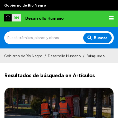
Gobierno de Río Negro
Desarrollo Humano
Buscar
Inicio
Gobierno de Río Negro
/
Desarrollo Humano
/
Búsqueda
Institucional
Resultados de búsqueda en Artículos
Misión
Autoridades
Delegaciones
Normativa