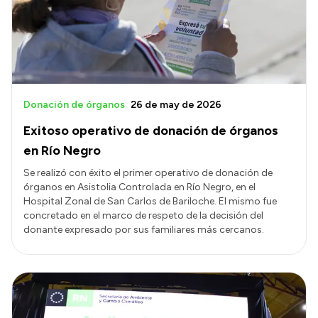
Transparencia
Presupuesto
Boletín Oficial
Compras y licitaciones
Donación de órganos
26 de may de 2026
Consulta de expedientes
Exitoso operativo de donación de órganos
Consulta de pago a proveedores
en Río Negro
Convocatorias
Se realizó con éxito el primer operativo de donación de
órganos en Asistolia Controlada en Río Negro, en el
Intranet
Hospital Zonal de San Carlos de Bariloche. El mismo fue
Login
concretado en el marco de respeto de la decisión del
donante expresado por sus familiares más cercanos.