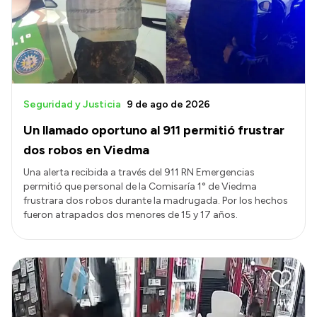
Transparencia
Presupuesto
Boletín Oficial
Compras y licitaciones
Seguridad y Justicia
9 de ago de 2026
Consulta de expedientes
Un llamado oportuno al 911 permitió frustrar
Consulta de pago a proveedores
dos robos en Viedma
Convocatorias
Una alerta recibida a través del 911 RN Emergencias
permitió que personal de la Comisaría 1° de Viedma
Intranet
frustrara dos robos durante la madrugada. Por los hechos
Login
fueron atrapados dos menores de 15 y 17 años.