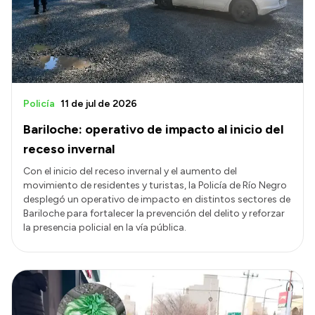
Transparencia
Presupuesto
Boletín Oficial
Compras y licitaciones
Policía
11 de jul de 2026
Consulta de expedientes
Bariloche: operativo de impacto al inicio del
Consulta de pago a proveedores
receso invernal
Convocatorias
Con el inicio del receso invernal y el aumento del
movimiento de residentes y turistas, la Policía de Río Negro
Intranet
desplegó un operativo de impacto en distintos sectores de
Login
Bariloche para fortalecer la prevención del delito y reforzar
la presencia policial en la vía pública.