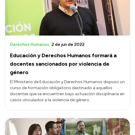
Transparencia
Presupuesto
Boletín Oficial
Compras y licitaciones
Derechos Humanos
2 de jun de 2022
Consulta de expedientes
Educación y Derechos Humanos formará a
Consulta de pago a proveedores
docentes sancionados por violencia de
Convocatorias
género
Intranet
El Ministerio de Educación y Derechos Humanos dispuso un
curso de formación obligatorio destinado a aquellos
Login
docentes que se encuentren bajo actuación disciplinaria en
casos vinculados a la violencia de género.