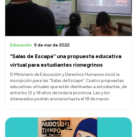
Transparencia
Presupuesto
Boletín Oficial
Compras y licitaciones
Educación
9 de mar de 2022
Consulta de expedientes
“Salas de Escape” una propuesta educativa
Consulta de pago a proveedores
virtual para estudiantes rionegrinos
Convocatorias
El Ministerio de Educación y Derechos Humanos inició la
inscripción para las “Salas de Escape”. Cuatro propuestas
Intranet
educativas virtuales que están destinadas a estudiantes, de
Login
entre los 12 y 18 años de toda la provincia. Las y los
interesados podrán anotarse hasta el 18 de marzo.