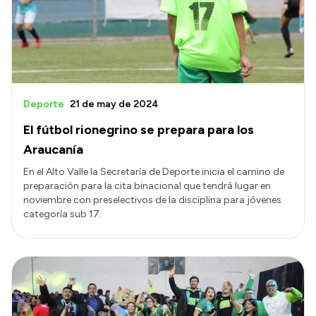
Transparencia
Presupuesto
Boletín Oficial
Compras y licitaciones
Deporte
21 de may de 2024
Consulta de expedientes
El fútbol rionegrino se prepara para los
Consulta de pago a proveedores
Araucanía
Convocatorias
En el Alto Valle la Secretaría de Deporte inicia el camino de
preparación para la cita binacional que tendrá lugar en
Intranet
noviembre con preselectivos de la disciplina para jóvenes
Login
categoría sub 17.