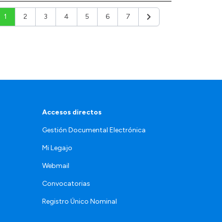
1
2
3
4
5
6
7
Siguiente
Accesos directos
Gestión Documental Electrónica
Mi Legajo
Webmail
Convocatorias
Registro Único Nominal