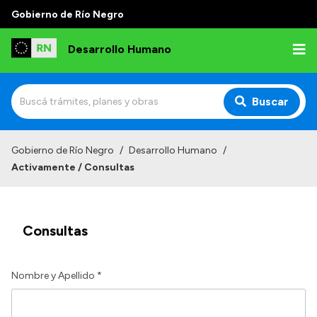
Gobierno de Río Negro
Desarrollo Humano
Buscar
Inicio
Gobierno de Río Negro
/
Desarrollo Humano
/
Activamente / Consultas
Institucional
Misión
Consultas
Autoridades
Delegaciones
Nombre y Apellido *
Normativa