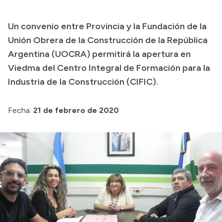
Transparencia
Un convenio entre Provincia y la Fundación de la
Presupuesto
Unión Obrera de la Construcción de la República
Boletín Oficial
Argentina (UOCRA) permitirá la apertura en
Viedma del Centro Integral de Formación para la
Compras y licitaciones
Industria de la Construcción (CIFIC).
Consulta de expedientes
Consulta de pago a proveedores
Fecha:
21 de febrero de 2020
Convocatorias
Intranet
Login