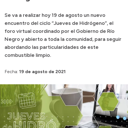
Transparencia
Se va a realizar hoy 19 de agosto un nuevo
Presupuesto
encuentro del ciclo “Jueves de Hidrógeno”, el
Boletín Oficial
foro virtual coordinado por el Gobierno de Río
Negro y abierto a toda la comunidad, para seguir
Compras y licitaciones
abordando las particularidades de este
Consulta de expedientes
combustible limpio.
Consulta de pago a proveedores
Convocatorias
Fecha:
19 de agosto de 2021
Intranet
Login