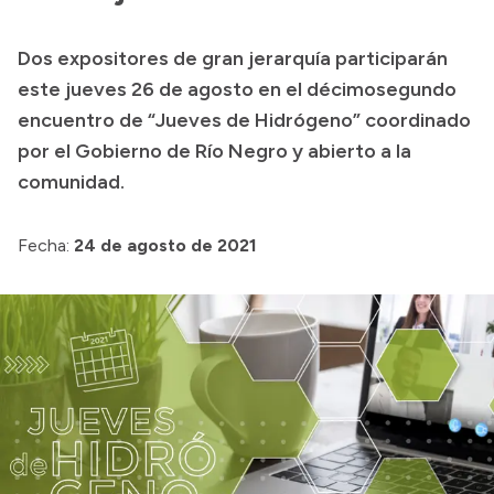
Transparencia
Dos expositores de gran jerarquía participarán
Presupuesto
este jueves 26 de agosto en el décimosegundo
Boletín Oficial
encuentro de “Jueves de Hidrógeno” coordinado
por el Gobierno de Río Negro y abierto a la
Compras y licitaciones
comunidad.
Consulta de expedientes
Consulta de pago a proveedores
Fecha:
24 de agosto de 2021
Convocatorias
Intranet
Login