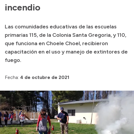
incendio
Transparencia
Presupuesto
Las comunidades educativas de las escuelas
Boletín Oficial
primarias 115, de la Colonia Santa Gregoria, y 110,
Compras y licitaciones
que funciona en Choele Choel, recibieron
Consulta de expedientes
capacitación en el uso y manejo de extintores de
fuego.
Consulta de pago a proveedores
Convocatorias
Fecha:
4 de octubre de 2021
Intranet
Login