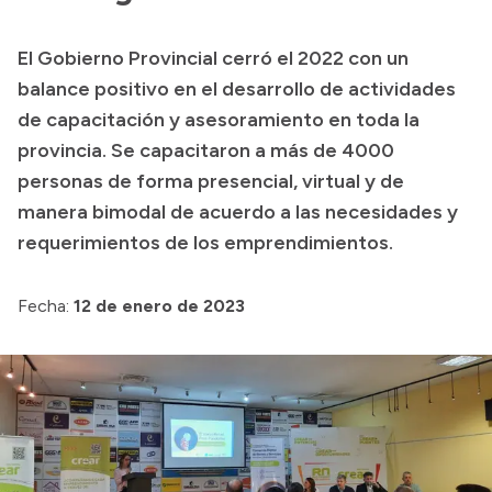
Transparencia
El Gobierno Provincial cerró el 2022 con un
Presupuesto
balance positivo en el desarrollo de actividades
Boletín Oficial
de capacitación y asesoramiento en toda la
provincia. Se capacitaron a más de 4000
Compras y licitaciones
personas de forma presencial, virtual y de
Consulta de expedientes
manera bimodal de acuerdo a las necesidades y
Consulta de pago a proveedores
requerimientos de los emprendimientos.
Convocatorias
Intranet
Fecha:
12 de enero de 2023
Login