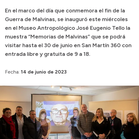
Transparencia
En el marco del día que conmemora el fin de la
Guerra de Malvinas, se inauguró este miércoles
Presupuesto
en el Museo Antropológico José Eugenio Tello la
Boletín Oficial
muestra “Memorias de Malvinas” que se podrá
Compras y licitaciones
visitar hasta el 30 de junio en San Martín 360 con
Consulta de expedientes
entrada libre y gratuita de 9 a 18.
Consulta de pago a proveedores
Fecha:
14 de junio de 2023
Convocatorias
Intranet
Login