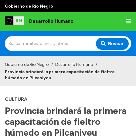
Gobierno de Río Negro
Desarrollo Humano
Buscar
Inicio
Gobierno de Río Negro
/
Desarrollo Humano
/
Provincia brindará la primera capacitación de fieltro
Institucional
húmedo en Pilcaniyeu
Misión
CULTURA
Autoridades
Provincia brindará la primera
Delegaciones
capacitación de fieltro
Normativa
húmedo en Pilcaniyeu