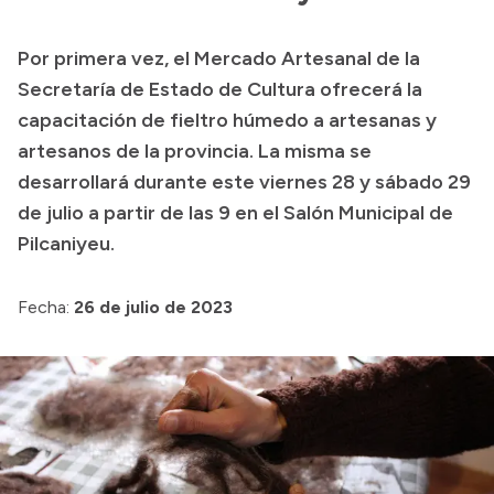
Transparencia
Por primera vez, el Mercado Artesanal de la
Presupuesto
Secretaría de Estado de Cultura ofrecerá la
Boletín Oficial
capacitación de fieltro húmedo a artesanas y
artesanos de la provincia. La misma se
Compras y licitaciones
desarrollará durante este viernes 28 y sábado 29
Consulta de expedientes
de julio a partir de las 9 en el Salón Municipal de
Consulta de pago a proveedores
Pilcaniyeu.
Convocatorias
Intranet
Fecha:
26 de julio de 2023
Login