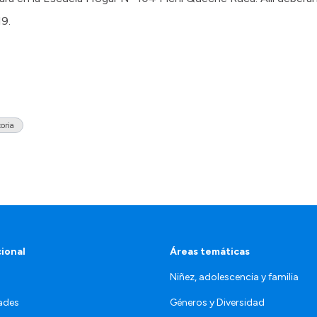
19.
oria
cional
Áreas temáticas
Niñez, adolescencia y familia
ades
Géneros y Diversidad