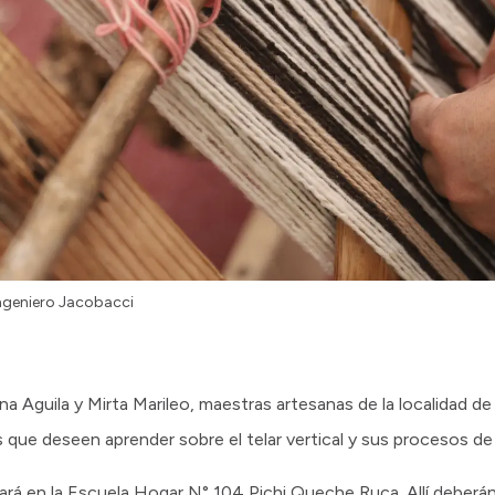
ngeniero Jacobacci
a Aguila y Mirta Marileo, maestras artesanas de la localidad d
as que deseen aprender sobre el telar vertical y sus procesos d
ará en la Escuela Hogar N° 104 Pichi Queche Ruca. Allí deberán 