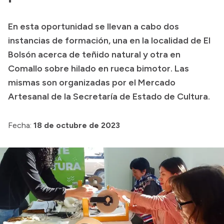
Transparencia
En esta oportunidad se llevan a cabo dos
Presupuesto
instancias de formación, una en la localidad de El
Boletín Oficial
Bolsón acerca de teñido natural y otra en
Comallo sobre hilado en rueca bimotor. Las
Compras y licitaciones
mismas son organizadas por el Mercado
Consulta de expedientes
Artesanal de la Secretaría de Estado de Cultura.
Consulta de pago a proveedores
Convocatorias
Fecha:
18 de octubre de 2023
Intranet
Login