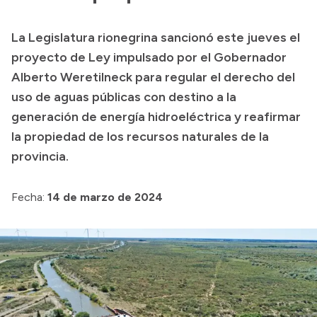
Transparencia
La Legislatura rionegrina sancionó este jueves el
Presupuesto
proyecto de Ley impulsado por el Gobernador
Boletín Oficial
Alberto Weretilneck para regular el derecho del
uso de aguas públicas con destino a la
Compras y licitaciones
generación de energía hidroeléctrica y reafirmar
Consulta de expedientes
la propiedad de los recursos naturales de la
Consulta de pago a proveedores
provincia.
Convocatorias
Intranet
Fecha:
14 de marzo de 2024
Login