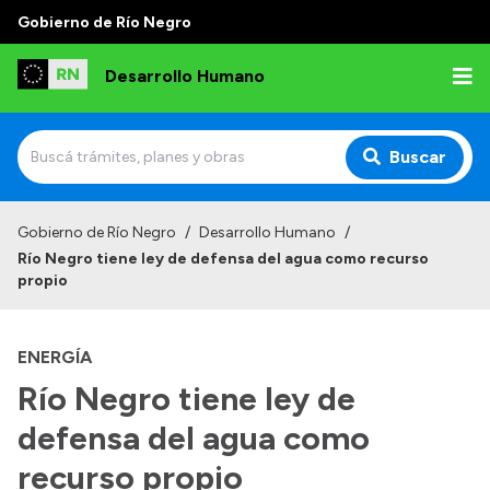
Gobierno de Río Negro
Desarrollo Humano
Buscar
Inicio
Gobierno de Río Negro
/
Desarrollo Humano
/
Río Negro tiene ley de defensa del agua como recurso
Institucional
propio
Misión
ENERGÍA
Autoridades
Río Negro tiene ley de
Delegaciones
defensa del agua como
Normativa
recurso propio