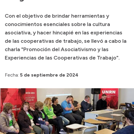
Transparencia
Con el objetivo de brindar herramientas y
Presupuesto
conocimientos esenciales sobre la cultura
Boletín Oficial
asociativa, y hacer hincapié en las experiencias
de las cooperativas de trabajo, se llevó a cabo la
Compras y licitaciones
charla "Promoción del Asociativismo y las
Consulta de expedientes
Experiencias de las Cooperativas de Trabajo".
Consulta de pago a proveedores
Convocatorias
Fecha:
5 de septiembre de 2024
Intranet
Login