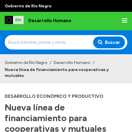
Gobierno de Río Negro
Desarrollo Humano
Buscar
Inicio
Gobierno de Río Negro
/
Desarrollo Humano
/
Nueva línea de financiamiento para cooperativas y
Institucional
mutuales
Misión
DESARROLLO ECONÓMICO Y PRODUCTIVO
Autoridades
Nueva línea de
Delegaciones
financiamiento para
Normativa
cooperativas y mutuales