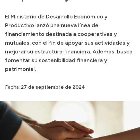
Transparencia
El Ministerio de Desarrollo Económico y
Presupuesto
Productivo lanzó una nueva línea de
Boletín Oficial
financiamiento destinada a cooperativas y
mutuales, con el fin de apoyar sus actividades y
Compras y licitaciones
mejorar su estructura financiera. Además, busca
Consulta de expedientes
fomentar su sostenibilidad financiera y
Consulta de pago a proveedores
patrimonial.
Convocatorias
Intranet
Fecha:
27 de septiembre de 2024
Login