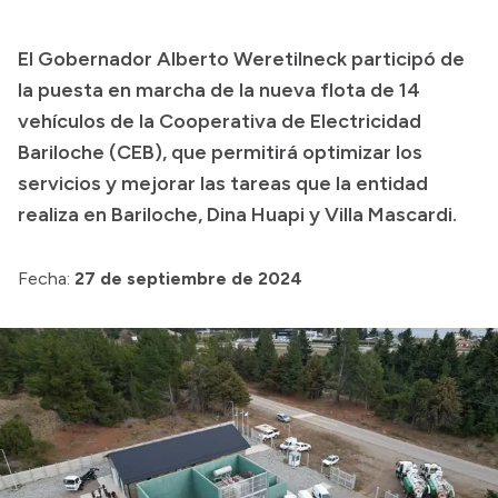
Transparencia
El Gobernador Alberto Weretilneck participó de
Presupuesto
la puesta en marcha de la nueva flota de 14
Boletín Oficial
vehículos de la Cooperativa de Electricidad
Bariloche (CEB), que permitirá optimizar los
Compras y licitaciones
servicios y mejorar las tareas que la entidad
Consulta de expedientes
realiza en Bariloche, Dina Huapi y Villa Mascardi.
Consulta de pago a proveedores
Convocatorias
Fecha:
27 de septiembre de 2024
Intranet
Login