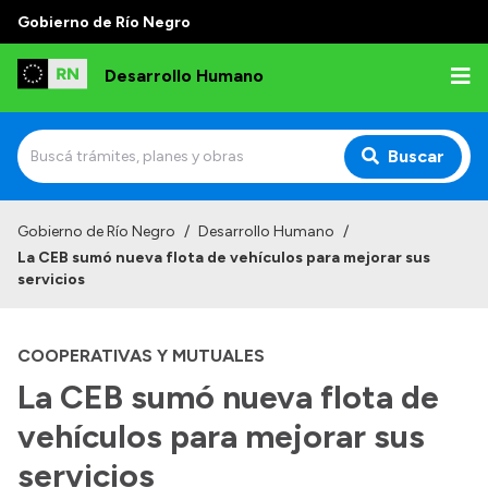
Gobierno de Río Negro
Desarrollo Humano
Buscar
Inicio
Gobierno de Río Negro
/
Desarrollo Humano
/
La CEB sumó nueva flota de vehículos para mejorar sus
Institucional
servicios
Misión
COOPERATIVAS Y MUTUALES
Autoridades
La CEB sumó nueva flota de
Delegaciones
vehículos para mejorar sus
Normativa
servicios