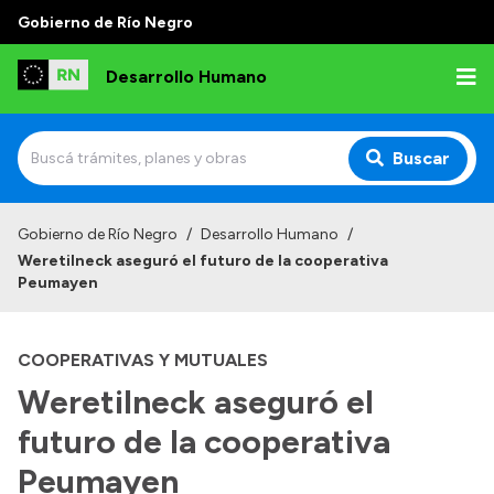
Gobierno de Río Negro
Desarrollo Humano
Buscar
Inicio
Gobierno de Río Negro
/
Desarrollo Humano
/
Weretilneck aseguró el futuro de la cooperativa
Institucional
Peumayen
Misión
COOPERATIVAS Y MUTUALES
Autoridades
Weretilneck aseguró el
Delegaciones
futuro de la cooperativa
Normativa
Peumayen