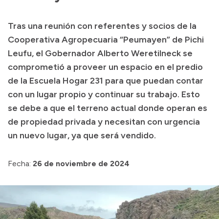
Transparencia
Tras una reunión con referentes y socios de la
Presupuesto
Cooperativa Agropecuaria “Peumayen” de Pichi
Boletín Oficial
Leufu, el Gobernador Alberto Weretilneck se
comprometió a proveer un espacio en el predio
Compras y licitaciones
de la Escuela Hogar 231 para que puedan contar
Consulta de expedientes
con un lugar propio y continuar su trabajo. Esto
Consulta de pago a proveedores
se debe a que el terreno actual donde operan es
Convocatorias
de propiedad privada y necesitan con urgencia
Intranet
un nuevo lugar, ya que será vendido.
Login
Fecha:
26 de noviembre de 2024