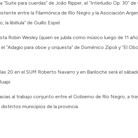
 “Suite para cuerdas” de João Ripper, el “Interludio Op. 30” de 
existente entre la Filarmónica de Río Negro y la Asociación Ar
 la libélula” de Guillo Espel.
oista Robin Wesley (quien se jubila como músico luego de 11 a
el “Adagio para oboe y orquesta” de Doménico Zipoli y “El Obo
a las 20 en el SUM Roberto Navarro y en Bariloche será el sábado 
uapi.
cias al trabajo conjunto entre el Gobierno de Río Negro, a trav
distintos municipios de la provincia.