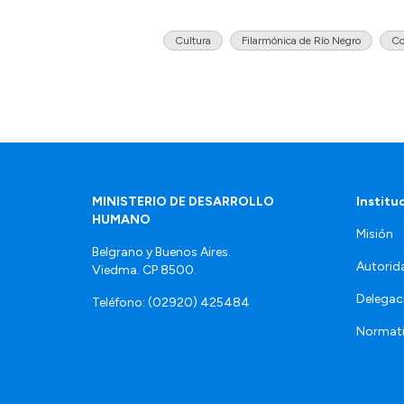
Cultura
Filarmónica de Río Negro
Co
MINISTERIO DE DESARROLLO
Institu
HUMANO
Misión
Belgrano y Buenos Aires.
Autorid
Viedma. CP 8500.
Delegac
Teléfono: (02920) 425484
Normat