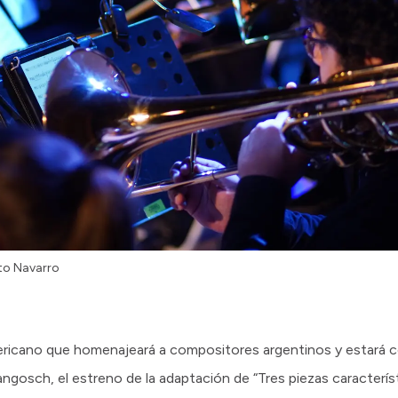
rto Navarro
americano que homenajeará a compositores argentinos y estará
angosch, el estreno de la adaptación de “Tres piezas caracterís