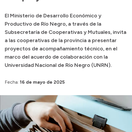
Transparencia
El Ministerio de Desarrollo Económico y
Presupuesto
Productivo de Río Negro, a través de la
Boletín Oficial
Subsecretaría de Cooperativas y Mutuales, invita
a las cooperativas de la provincia a presentar
Compras y licitaciones
proyectos de acompañamiento técnico, en el
Consulta de expedientes
marco del acuerdo de colaboración con la
Consulta de pago a proveedores
Universidad Nacional de Río Negro (UNRN).
Convocatorias
Intranet
Fecha:
16 de mayo de 2025
Login