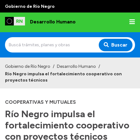
Gobierno de Río Negro
Desarrollo Humano
Buscar
Inicio
Gobierno de Río Negro
/
Desarrollo Humano
/
Río Negro impulsa el fortalecimiento cooperativo con
Institucional
proyectos técnicos
Misión
COOPERATIVAS Y MUTUALES
Autoridades
Río Negro impulsa el
Delegaciones
fortalecimiento cooperativo
Normativa
con proyectos técnicos