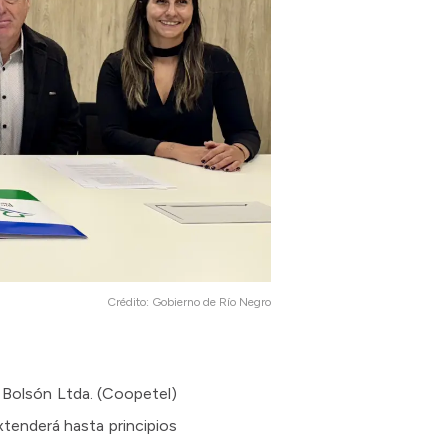
Crédito:
Gobierno de Río Negro
l Bolsón Ltda. (Coopetel)
xtenderá hasta principios